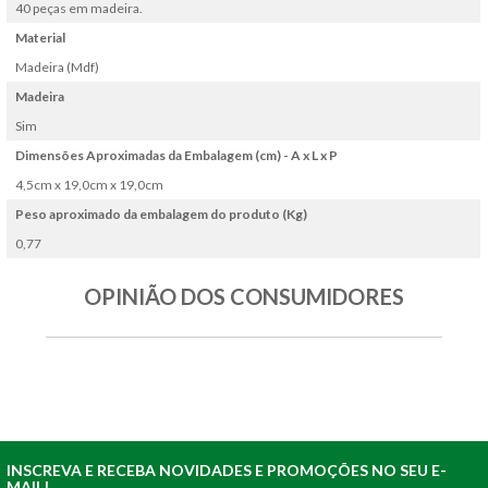
40 peças em madeira.
Material
Madeira (Mdf)
Madeira
Sim
Dimensões Aproximadas da Embalagem (cm) - A x L x P
4,5cm x 19,0cm x 19,0cm
Peso aproximado da embalagem do produto (Kg)
0,77
OPINIÃO DOS CONSUMIDORES
INSCREVA E RECEBA NOVIDADES E PROMOÇÕES NO SEU E-
MAIL!