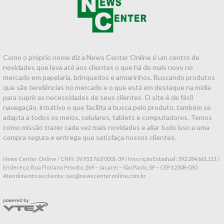
Como o próprio nome diz a News Center Online é um centro de
novidades que leva até aos clientes o que há de mais novo no
mercado em papelaria, brinquedos e armarinhos. Buscando produtos
que são tendências no mercado e o que está em destaque na mídia
para suprir as necessidades de seus clientes. O site é de fácil
navegação, intuitivo o que facilita a busca pelo produto, também se
adapta a todos os meios, celulares, tablets e computadores. Temos
como missão trazer cada vez mais novidades e aliar tudo isso a uma
compra segura e entrega que satisfaça nossos clientes.
News Center Online / CNPJ: 29.953.763/0001-39 / Inscrição Estadual: 392.284.661.111 /
Endereço: Rua Floriano Peixoto, 269 – Jacareí – São Paulo, SP – CEP 12308-030.
Atendimento ao cliente: sac@newscenteronline.com.br