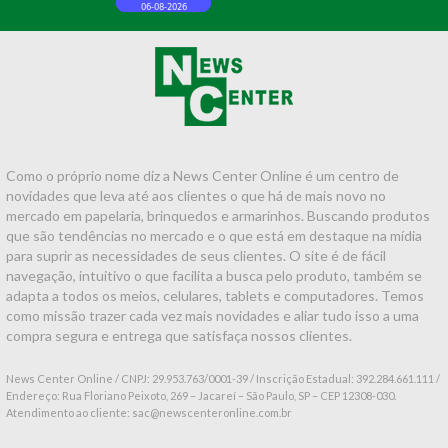
Como o próprio nome diz a News Center Online é um centro de
novidades que leva até aos clientes o que há de mais novo no
mercado em papelaria, brinquedos e armarinhos. Buscando produtos
que são tendências no mercado e o que está em destaque na mídia
para suprir as necessidades de seus clientes. O site é de fácil
navegação, intuitivo o que facilita a busca pelo produto, também se
adapta a todos os meios, celulares, tablets e computadores. Temos
como missão trazer cada vez mais novidades e aliar tudo isso a uma
compra segura e entrega que satisfaça nossos clientes.
News Center Online / CNPJ: 29.953.763/0001-39 / Inscrição Estadual: 392.284.661.111 /
Endereço: Rua Floriano Peixoto, 269 – Jacareí – São Paulo, SP – CEP 12308-030.
Atendimento ao cliente: sac@newscenteronline.com.br