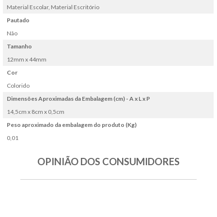
Material Escolar, Material Escritório
Pautado
Não
Tamanho
12mm x 44mm
Cor
Colorido
Dimensões Aproximadas da Embalagem (cm) - A x L x P
14,5cm x 8cm x 0,5cm
Peso aproximado da embalagem do produto (Kg)
0,01
OPINIÃO DOS CONSUMIDORES