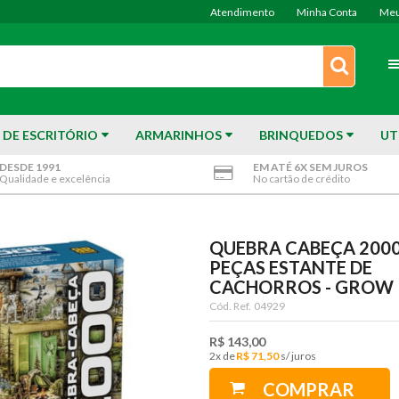
Atendimento
Minha Conta
Meu
 DE ESCRITÓRIO
ARMARINHOS
BRINQUEDOS
UT
DESDE 1991
EM ATÉ 6X SEM JUROS
Qualidade e excelência
No cartão de crédito
QUEBRA CABEÇA 200
PEÇAS ESTANTE DE
CACHORROS - GROW
Cód. Ref.
04929
R$ 143,00
2
x
R$ 71,50
COMPRAR