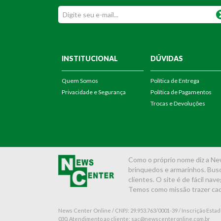
INSTITUCIONAL
DÚVIDAS
Quem Somos
Política de Entrega
Privacidade e Segurança
Política de Pagamentos
Trocas e Devoluções
Como o próprio nome diz a New
brinquedos e armarinhos. Bus
clientes. O site é de fácil na
Temos como missão trazer cada
News Center Online / CNPJ: 29.953.763/0001-39 / Inscrição Estadua
030. Atendimento ao cliente: sac@newscenteronline.com.br