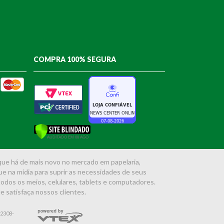
COMPRA 100% SEGURA
que há de mais novo no mercado em papelaria,
 na mídia para suprir as necessidades de seus
 todos os meios, celulares, tablets e computadores.
e satisfaça nossos clientes.
12308-