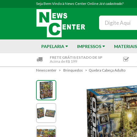
Seja Bem Vindo à News Center Online
Já é cadastrado?
PAPELARIA
IMPRESSOS
MATERIAIS
FRETE GRÁTIS ESTADO DE SP
Acima de R$ 199
Newscenter
Brinquedos
Quebra Cabeça Adulto