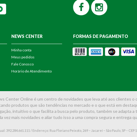
NEWS CENTER
FORMAS DE PAGAMENTO
Minha conta
Meus pedidos
Fale Conosco
Horário de Atendimento
s Center Online é um centro de novidades que leva até aos clientes o 
cando produtos que são tendências no mercado e o que está em destaque
vegação, intuitivo o que facilita a busca pelo produto, também se adapta a
 vez mais novidades e aliar tudo isso a uma compra segura e entrega qu
l: 392.284.661.111 / Endereço: Rua Floriano Peixoto, 269 – Jacareí – São Paulo, SP – CEP 