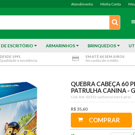
Atendimento
Minha Conta
Meu
 DE ESCRITÓRIO
ARMARINHOS
BRINQUEDOS
UT
DESDE 1991
EM ATÉ 6X SEM JUROS
Qualidade e excelência
No cartão de crédito
QUEBRA CABEÇA 60 P
PATRULHA CANINA -
Cód. Ref.
03352 cachorros torre atrás
R$ 35,60
COMPRAR