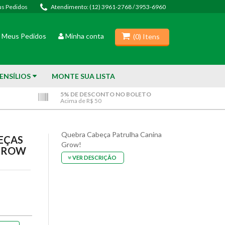
s Pedidos
Atendimento: (12) 3961-2768 / 3953-6960
(
0
) Itens
Meus Pedidos
Minha conta
(
0
) Itens
ENSÍLIOS
MONTE SUA LISTA
5% DE DESCONTO NO BOLETO
Acima de R$ 50
Quebra Cabeça Patrulha Canina
EÇAS
Grow!
 GROW
VER DESCRIÇÃO