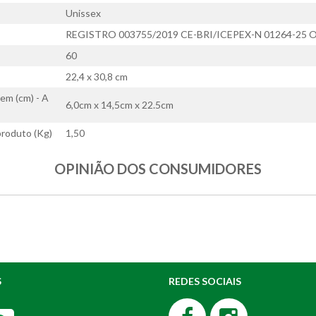
Unissex
REGISTRO 003755/2019 CE-BRI/ICEPEX-N 01264-25 
60
22,4 x 30,8 cm
em (cm) - A
6,0cm x 14,5cm x 22.5cm
roduto (Kg)
1,50
OPINIÃO DOS CONSUMIDORES
S
REDES SOCIAIS