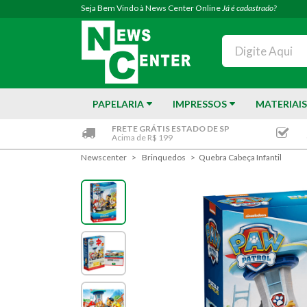
Seja Bem Vindo à News Center Online
Já é cadastrado?
PAPELARIA
IMPRESSOS
MATERIAIS
FRETE GRÁTIS ESTADO DE SP
Acima de R$ 199
Newscenter
Brinquedos
Quebra Cabeça Infantil