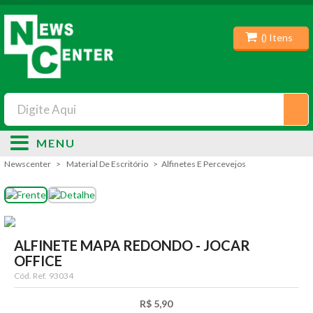
(
) Itens
MENU
Newscenter
Material De Escritório
Alfinetes E Percevejos
ALFINETE MAPA REDONDO - JOCAR
OFFICE
Cód. Ref.
93034
R$ 5,90