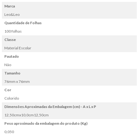
Marca
Leo&Leo
Quantidade de Folhas
100 folhas
Classe
Material Escolar
Pautado
Não
Tamanho
76mm x 76mm
Cor
Colorido
Dimensões Aproximadas da Embalagem (cm) - A x L x P
12,50cmx10,0cm12,50cm
Peso aproximado da embalagem do produto (Kg)
0,050