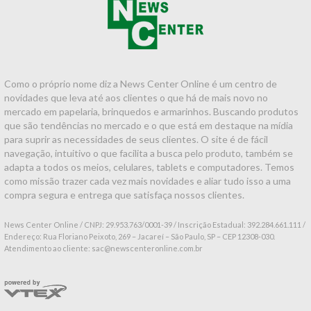
Como o próprio nome diz a News Center Online é um centro de
novidades que leva até aos clientes o que há de mais novo no
mercado em papelaria, brinquedos e armarinhos. Buscando produtos
que são tendências no mercado e o que está em destaque na mídia
para suprir as necessidades de seus clientes. O site é de fácil
navegação, intuitivo o que facilita a busca pelo produto, também se
adapta a todos os meios, celulares, tablets e computadores. Temos
como missão trazer cada vez mais novidades e aliar tudo isso a uma
compra segura e entrega que satisfaça nossos clientes.
News Center Online / CNPJ: 29.953.763/0001-39 / Inscrição Estadual: 392.284.661.111 /
Endereço: Rua Floriano Peixoto, 269 – Jacareí – São Paulo, SP – CEP 12308-030.
Atendimento ao cliente: sac@newscenteronline.com.br