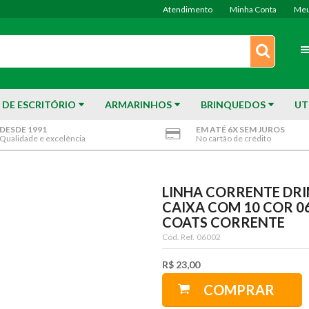
Atendimento
Minha Conta
Meu
 DE ESCRITÓRIO
ARMARINHOS
BRINQUEDOS
UT
DESDE 1991
EM ATÉ 6X SEM JUROS
Qualidade e excelência
No cartão de crédito
s
LINHA CORRENTE DR
CAIXA COM 10 COR 06
COATS CORRENTE
Cód. Ref.
06002
R$ 23,00
COMPRAR