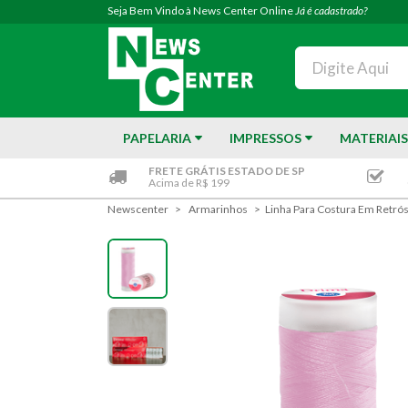
Seja Bem Vindo à News Center Online
Já é cadastrado?
PAPELARIA
IMPRESSOS
MATERIAIS
FRETE GRÁTIS ESTADO DE SP
Acima de R$ 199
Newscenter
Armarinhos
Linha Para Costura Em Retró