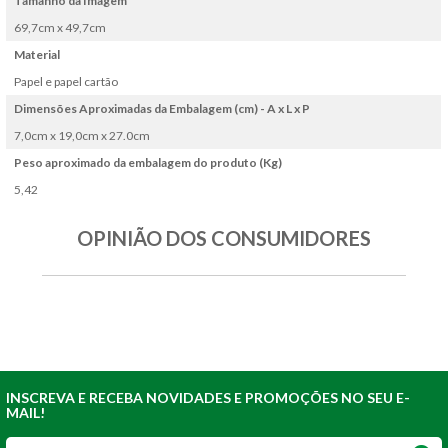
Tamanho da Imagem
69,7cm x 49,7cm
Material
Papel e papel cartão
Dimensões Aproximadas da Embalagem (cm) - A x L x P
7,0cm x 19,0cm x 27.0cm
Peso aproximado da embalagem do produto (Kg)
5,42
OPINIÃO DOS CONSUMIDORES
INSCREVA E RECEBA NOVIDADES E PROMOÇÕES NO SEU E-
MAIL!