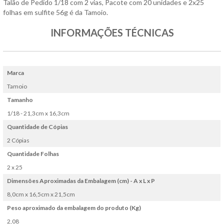
Talão de Pedido 1/18 com 2 vias, Pacote com 20 unidades e 2x25
folhas em sulfite 56g é da Tamoio.
INFORMAÇÕES TÉCNICAS
Marca
Tamoio
Tamanho
1/18 - 21,3cm x 16,3cm
Quantidade de Cópias
2 Cópias
Quantidade Folhas
2 x 25
Dimensões Aproximadas da Embalagem (cm) - A x L x P
8,0cm x 16,5cm x 21,5cm
Peso aproximado da embalagem do produto (Kg)
2,08