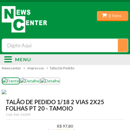
(
) Itens
MENU
Newscenter
Impressos
Talão De Pedido
TALÃO DE PEDIDO 1/18 2 VIAS 2X25
FOLHAS PT 20 - TAMOIO
Cód. Ref.
01009
R$ 97,80