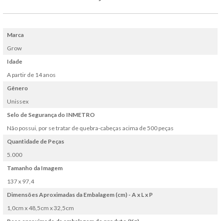
Marca
Grow
Idade
A partir de 14 anos
Gênero
Unissex
Selo de Segurança do INMETRO
Não possui, por se tratar de quebra-cabeças acima de 500 peças
Quantidade de Peças
5.000
Tamanho da Imagem
137 x 97,4
Dimensões Aproximadas da Embalagem (cm) - A x L x P
1,0cm x 48,5cm x 32,5cm